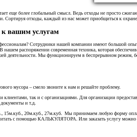
тает еще более глобальный смысл. Ведь отходы не просто сжига
ени. Сортируя отходы, каждый из нас может приобщиться к охра
 к вашим услугам
офессионалам? Сотрудники нашей компании имеют большой опыт
 В нашем распоряжении современная техника, которая обеспечив
ашей деятельности. Мы функционируем в беспрерывном режим, б
вого мусора – смело звоните к нам и решайте проблему.
 клиентами, так и с организациями. Для организации предоста
документы и т.д.
, 15м.куб., 20м.куб., 27м.куб. Мы принимаем любую форму опла
считать с помощью КАЛЬКУЛЯТОРА. Или заказать услугу можно н